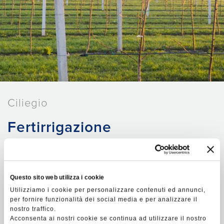
Ciliegio
Fertirrigazione
Se si è optato per l'ala gocciolante, allora la
fertirrigazione nel ciliegio è la pratica ideale
Questo sito web utilizza i cookie
Utilizziamo i cookie per personalizzare contenuti ed annunci,
per garantire
maggiore uniformità tra i
per fornire funzionalità dei social media e per analizzare il
raccolti
e per
i
ncrementare quantità e
nostro traffico.
Acconsenta ai nostri cookie se continua ad utilizzare il nostro
pezzatura
delle ciliegie.