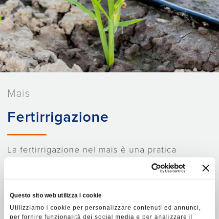
Mais
Fertirrigazione
La fertirrigazione nel mais è una pratica
fondamentale per garantire
maggiore
produzione per ettaro e per
migliorare la
qualità della granella e del trinciato.
Questo sito web utilizza i cookie
Utilizziamo i cookie per personalizzare contenuti ed annunci,
Infatti, grazie all'
iniezioni di fertilizzanti
in
per fornire funzionalità dei social media e per analizzare il