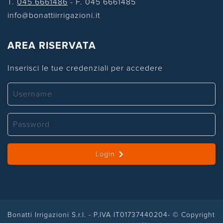
T.
045 6661486
- F. 045 6661485
info@bonattiirrigazioni.it
AREA RISERVATA
Inserisci le tue credenziali per accedere
Login
Bonatti Irrigazioni S.r.l. - P.IVA IT01737440204- © Copyright