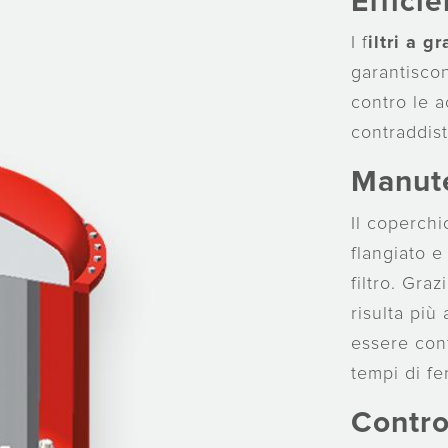
Efficie
I f
iltri a g
garantisco
contro le a
contraddist
Manute
Il coperchio
flangiato e
filtro. Gra
risulta più
essere con
tempi di fe
Contro