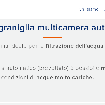
Home
Prodotti
Filtrazione
Filtri a graniglia
Chi siamo
a graniglia multicamera au
stema ideale per la
filtrazione dell'acqua
ra automatico (brevettato) è possibile
m
 condizioni di
acque molto cariche.