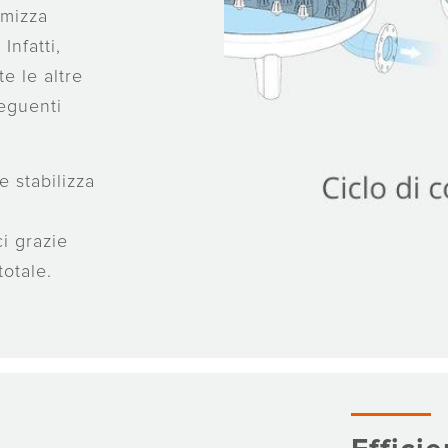
imizza
Infatti,
e le altre
seguenti
e stabilizza
i grazie
totale.