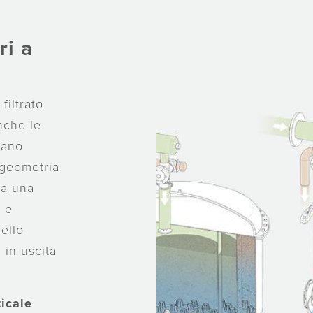
ri a
filtrato
nche le
tano
 geometria
ra una
a
e
ello
 in uscita
ticale