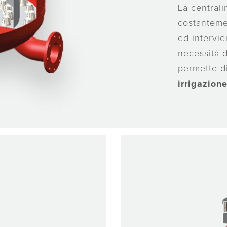
La centrali
costantemen
ed intervi
necessità d
permette 
irrigazion