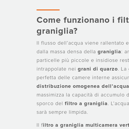
Come funzionano i filt
graniglia?
Il flusso dell’acqua viene rallentato e 
dalla massa densa della
graniglia
: a
particelle più piccole e insidiose res
intrappolate nei
grani di quarzo
. La
perfetta delle camere interne assicu
distribuzione omogenea dell’acqu
massimizza la capacità di accumulo d
sporco del
filtro a graniglia
. L’acqua
sarà sempre limpida.
Il f
iltro a graniglia multicamera ver