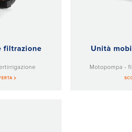
filtrazione
Unità mobi
fertirrigazione
Motopompa - filt
FFERTA
SC