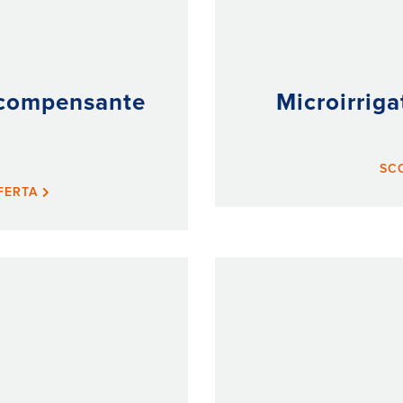
ocompensante
Microirrig
SC
FFERTA