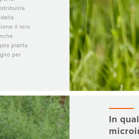
stribuirla
della
one il loro
anche
gola pianta
ogno per
In qual
microi