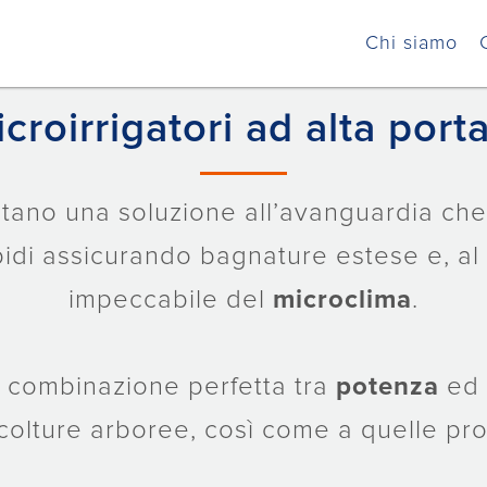
Home
Prodotti
Pioggia
Microirrigatori
Chi siamo
croirrigatori ad alta port
ano una soluzione all’avanguardia ch
pidi assicurando bagnature estese e, al
impeccabile del
microclima
.
a combinazione perfetta tra
potenza
ed
colture arboree, così come a quelle pr