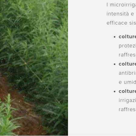
I microirri
intensità 
efficace si
coltur
protez
raffre
coltur
antibr
e umid
coltur
irriga
raffre