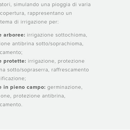
gatori, simulando una pioggia di varia
e copertura, rappresentano un
stema di irrigazione per:
e
arboree
:
irrigazione sottochioma,
ione antibrina sotto/soprachioma,
scamento;
e protette:
irrigazione, protezione
ina sotto/sopraserra, raffrescamento
ificazione;
e in pieno campo:
germinazione,
zione, protezione antibrina,
scamento.