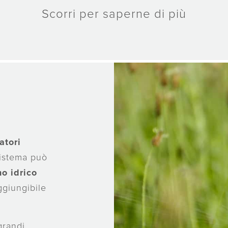
Scorri per saperne di più
atori
 sistema può
o idrico
ggiungibile
grandi