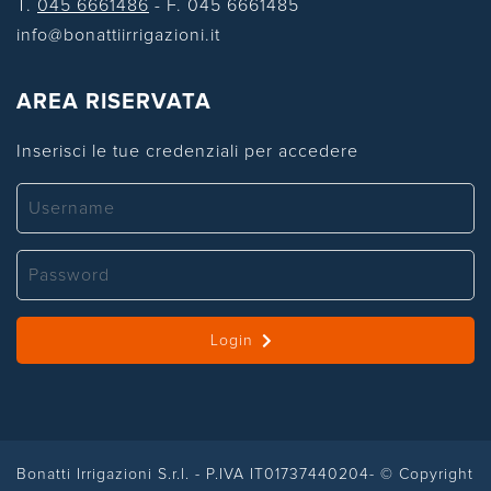
T.
045 6661486
- F. 045 6661485
info@bonattiirrigazioni.it
AREA RISERVATA
Inserisci le tue credenziali per accedere
Login
Bonatti Irrigazioni S.r.l. - P.IVA IT01737440204- © Copyright