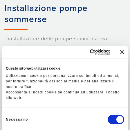
Installazione pompe
sommerse
L'installazione delle pompe sommerse va
eseguita con precisione e competenza.
Il nostro
servizio di installazione con gru
è
Questo sito web utilizza i cookie
perfetto per ogni tipo di pompa sommersa da
Utilizziamo i cookie per personalizzare contenuti ed annunci,
posizionare in pozzi artesiani.
per fornire funzionalità dei social media e per analizzare il
nostro traffico.
Grazie al
vericello elettrico
siamo in grado di
Acconsenta ai nostri cookie se continua ad utilizzare il nostro
sito web.
inserire nel pozzo la pompa e i tubi di mandata
rimanendo perfettamente in asse con lo stesso,
Selezione
così da evitare urti e danneggiamenti.
Necessario
del
consenso