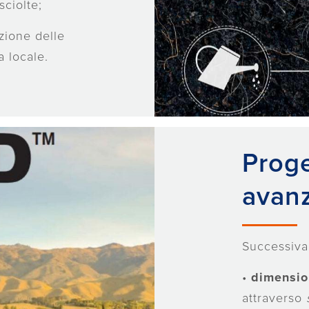
sciolte;
zione delle
a locale.
Proge
avan
Successiva
•
dimensio
attraverso