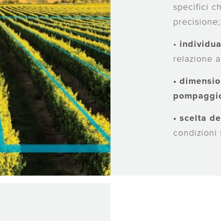
specifici 
precisione;
•
individua
relazione a
•
dimensio
pompaggio 
•
scelta de
condizioni 