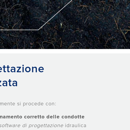
ttazione
zata
mente si procede con:
namento corretto delle condotte
software di progettazione
idraulica