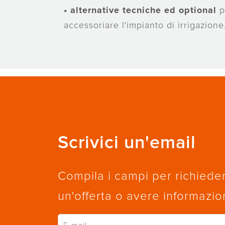
•
alternative tecniche ed optional
p
accessoriare l'impianto di irrigazione
Scrivici un'email
Compila i campi per richiede
un'offerta o avere informazio