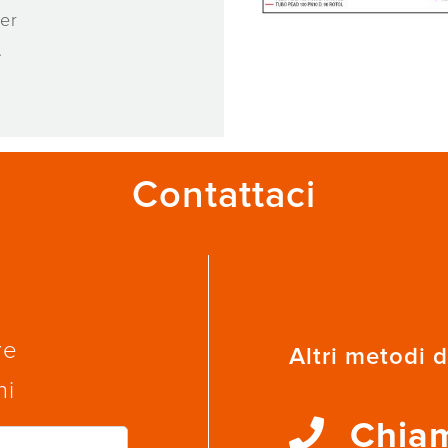
er
.
Contattaci
re
Altri metodi d
ni
Chia