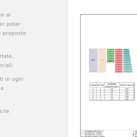
e al
per poter
i proposte
rtate,
riali;
ti in ogni
ma
cile