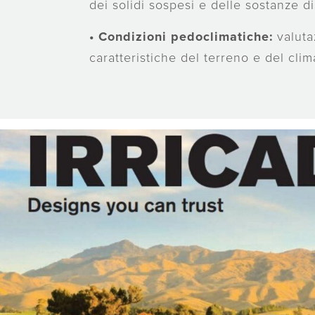
dei solidi sospesi e delle sostanze di
•
Condizioni pedoclimatiche:
valuta
caratteristiche del terreno e del clim