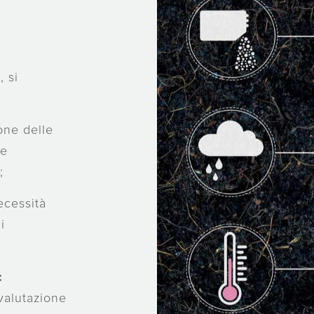
, si
one delle
 e
;
ecessità
i
:
valutazione